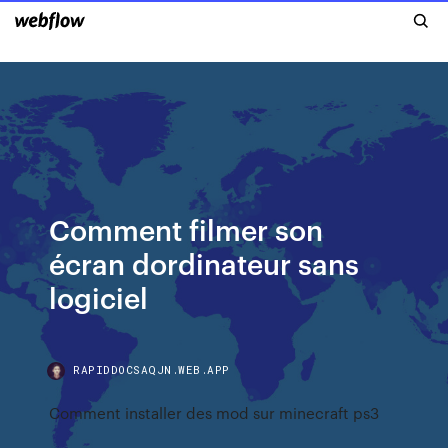
Comment filmer son
écran dordinateur sans
logiciel
RAPIDDOCSAQJN.WEB.APP
Comment installer des mod sur minecraft ps3