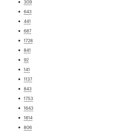
309
643
441
687
1728
841
92
141
1137
843
1753
1643
1814
806