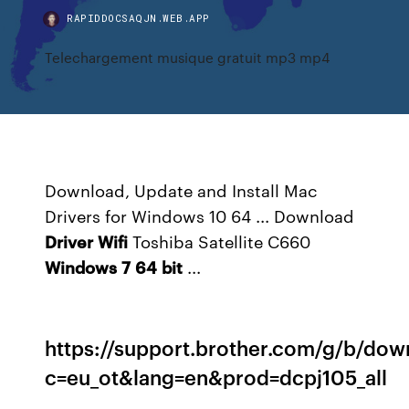
RAPIDDOCSAQJN.WEB.APP
Telechargement musique gratuit mp3 mp4
Download, Update and Install Mac
Drivers for Windows 10 64 ... Download
Driver
Wifi
Toshiba Satellite C660
Windows
7
64
bit
...
https://support.brother.com/g/b/dow
c=eu_ot&lang=en&prod=dcpj105_all