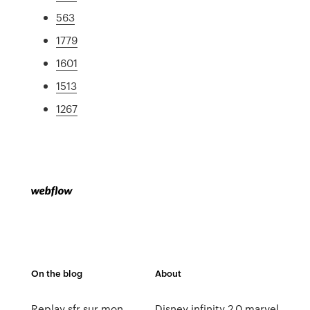
563
1779
1601
1513
1267
On the blog
About
Replay sfr sur mon
Disney infinity 2.0 marvel