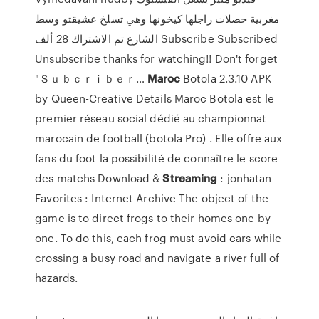
مغربية حصلات راجلها كيخونها وهي تسلخ عشيقتو وسط
الشارع تم الاشتراك 28 ألف Subscribe Subscribed
Unsubscribe thanks for watching!! Don't forget
"Ｓｕｂｃｒｉｂｅｒ…
Maroc
Botola 2.3.10 APK
by Queen-Creative Details
Maroc Botola est le
premier réseau social dédié au championnat
marocain de football (botola Pro) . Elle offre aux
fans du foot la possibilité de connaître le score
des matchs
Download &
Streaming
: jonhatan
Favorites : Internet Archive
The object of the
game is to direct frogs to their homes one by
one. To do this, each frog must avoid cars while
crossing a busy road and navigate a river full of
hazards.