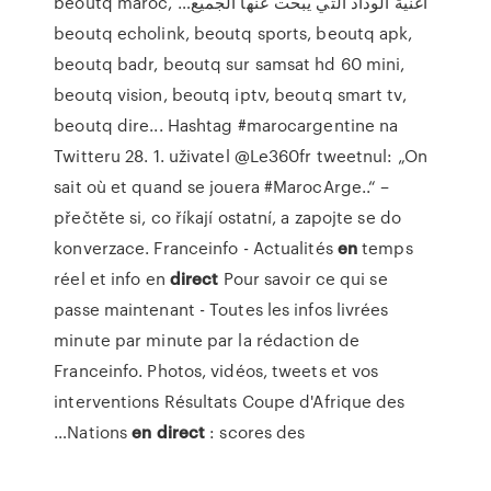
beoutq maroc,
‫اغنية الوداد التي يبحت عنها الجميع…
beoutq echolink, beoutq sports, beoutq apk,
beoutq badr, beoutq sur samsat hd 60 mini,
beoutq vision, beoutq iptv, beoutq smart tv,
beoutq dire...
Hashtag #marocargentine na
Twitteru
28. 1. uživatel @Le360fr tweetnul: „On
sait où et quand se jouera #MarocArge..“ –
přečtěte si, co říkají ostatní, a zapojte se do
konverzace.
Franceinfo - Actualités
en
temps
réel et info en
direct
Pour savoir ce qui se
passe maintenant - Toutes les infos livrées
minute par minute par la rédaction de
Franceinfo. Photos, vidéos, tweets et vos
interventions
Résultats Coupe d'Afrique des
Nations
en
direct
: scores des…