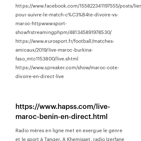
https://www.facebook.com/155822341197555/posts/lie
pour-suivre-le-match-c%C3%B4te-divoire-vs-
maroc-httpwwwsport-
showfrstreamingphpm/481345891978530/
https://www.eurosport.fr/football/matches-
amicaux/2019/live-maroc-burkina-
faso_mtc1153800/live.shtml
https://www.spreaker.com/show/maroc-cote-
divoire-en-direct-live
https://www.hapss.com/live-
maroc-benin-en-direct.html
Radio mères en ligne met en exergue le genre
et le sport à Tanger. A Khemisset, radio Izerfane